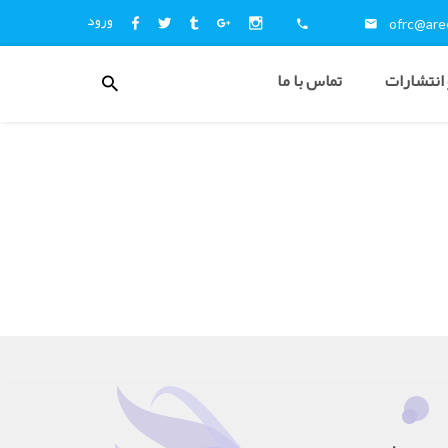
ورود
ofrc@aree
منوی
 انتشارات
تماس با ما
کاربری