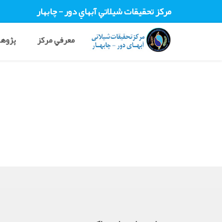
مرکز تحقيقات شيلاتي آبهاي دور - چابهار
معرفي مرکز
پژوهش