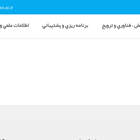
o.ac.ir
 ، فناوري و ترويج
برنامه ريزي و پشتيباني
اطلاعات علمي و