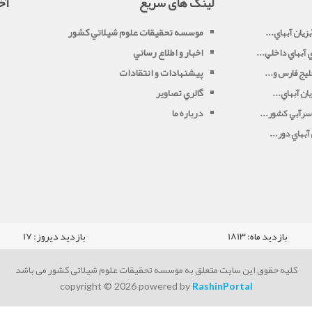
لینک های سریع
آخ
موسسه تحقيقات علوم شيلاتي کشور
زيان آبهاي...
اخبار و اطلاع رساني
آبهاي داخلي...
پیشنهادات و انتقادات
يج فارس و...
گالري تصاوير
ان آبهاي...
درباره ما
سرآبي کشور...
بهاي دور...
بازدید ماه:
1813
بازدید دیروز:
17
کلیه حقوق این سایت متعلق به موسسه تحقیقات علوم شیلاتی کشور می باشد
copyright © 2026 powered by
RashinPortal