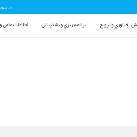
o.ac.ir
 ، فناوري و ترويج
برنامه ريزي و پشتيباني
اطلاعات علمي و