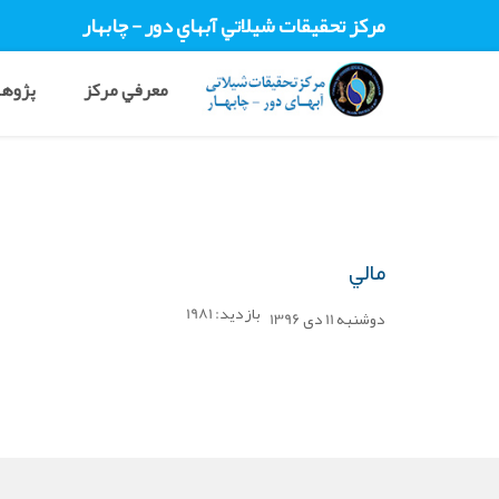
مرکز تحقيقات شيلاتي آبهاي دور - چابهار
معرفي مرکز
پژوهش
مالي
بازدید: 1981
دوشنبه 11 دی 1396