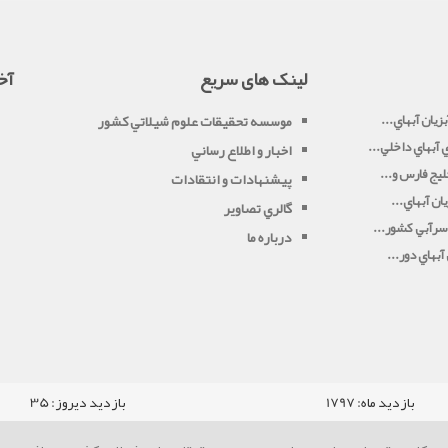
لینک های سریع
آخ
زيان آبهاي...
موسسه تحقيقات علوم شيلاتي کشور
آبهاي داخلي...
اخبار و اطلاع رساني
يج فارس و...
پیشنهادات و انتقادات
ان آبهاي...
گالري تصاوير
سرآبي کشور...
درباره ما
بهاي دور...
بازدید ماه:
1797
بازدید دیروز:
35