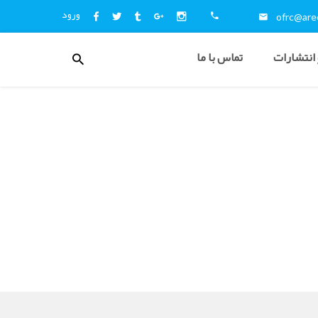
ورود
ofrc@aree
منوی
 انتشارات
تماس با ما
کاربری