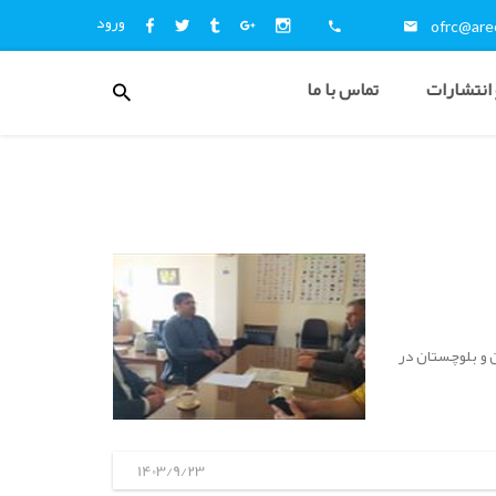
ورود
ofrc@aree
منوی
 انتشارات
تماس با ما
کاربری
اخبار
و
اطلاع
رسانی
 و بلوچستان در
1403/9/23