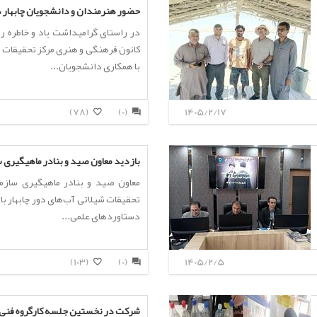
حضور هنرمندان و دانشجویان چابهار د
در راستای گرامیداشت یاد و خاطره ر
کانون فرهنگی و هنری مرکز تحقیقات ش
با همکاری دانشجویان...
(78)
(0)
1405/2/17
بازدید معاون صید و بنادر ماهیگیری س
معاون صید و بنادر ماهیگیری سازما
تحقیقات شیلاتی آب‌های دور چابهار باز
دستاوردهای علمی...
(103)
(0)
1405/2/5
شرکت در نخستین جلسه کارگروه فنی 