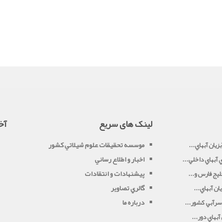
لینک های سریع
آخ
موسسه تحقيقات علوم شيلاتي کشور
زيان آبهاي...
اخبار و اطلاع رساني
آبهاي داخلي...
پیشنهادات و انتقادات
يج فارس و...
گالري تصاوير
ان آبهاي...
درباره ما
سرآبي کشور...
بهاي دور...